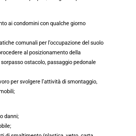
;
ento ai condomini con qualche giorno
atiche comunali per l’occupazione del suolo
 procedere al posizionamento della
sta, sorpasso ostacolo, passaggio pedonale
oro per svolgere l’attività di smontaggio,
mobili;
/o danni;
bile;
sti di smaltimento (plastica, vetro, carta,