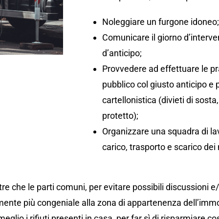
Noleggiare un furgone idoneo
Comunicare il giorno d’interv
d’anticipo;
Provvedere ad effettuare le pr
pubblico col giusto anticipo e
cartellonistica (divieti di so
protetto);
Organizzare una squadra di lav
carico, trasporto e scarico dei 
re che le parti comuni, per evitare possibili discussioni e
ente più congeniale alla zona di appartenenza dell’immo
eglio i rifiuti presenti in casa, per far sì di risparmiare co