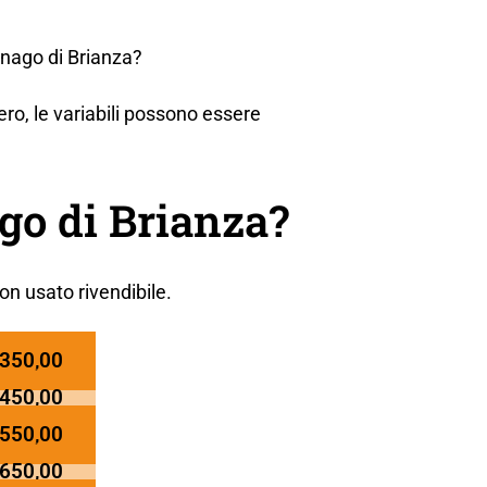
enago di Brianza?
ro, le variabili possono essere
go di Brianza?
on usato rivendibile.
 350,00
 450,00
 550,00
 650,00