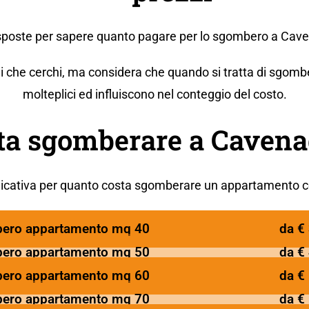
risposte per sapere quanto pagare per lo sgombero a Cav
i che cerchi, ma considera che quando si tratta di sgombe
molteplici ed influiscono nel conteggio del costo.
ta sgomberare a Cavena
icativa per
quanto costa sgomberare un
appartament
o
c
ero appartamento mq 40
da €
ero appartamento mq 50
da €
ero appartamento mq 60
da €
ero appartamento mq 70
da €