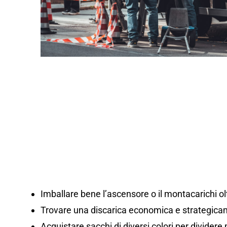
Imballare bene l’ascensore o il montacarichi olt
Trovare una discarica economica e strategicam
Acquistare sacchi di diversi colori per dividere m