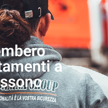
ombero
tamenti a
assono