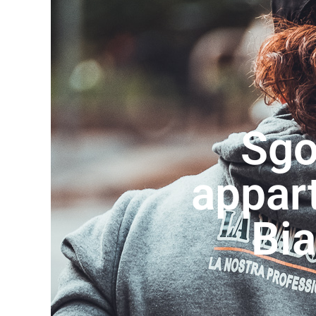
Sg
appar
Bi