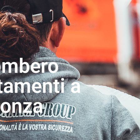
ombero
tamenti a
onza