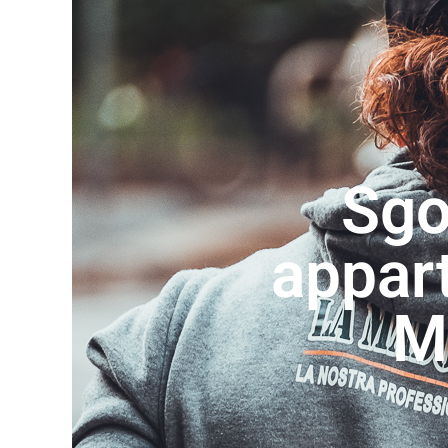
Sg
appar
M