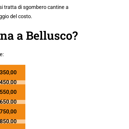
si tratta di sgombero cantine a
ggio del costo.
na a Bellusco?
e:
 350,00
 450,00
 550,00
 650,00
 750,00
 850,00