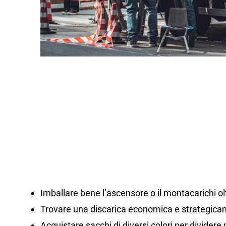
Imballare bene l’ascensore o il montacarichi olt
Trovare una discarica economica e strategicam
Acquistare sacchi di diversi colori per dividere m