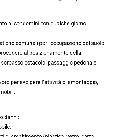
;
ento ai condomini con qualche giorno
atiche comunali per l’occupazione del suolo
 procedere al posizionamento della
sta, sorpasso ostacolo, passaggio pedonale
oro per svolgere l’attività di smontaggio,
mobili;
/o danni;
bile;
sti di smaltimento (plastica, vetro, carta,