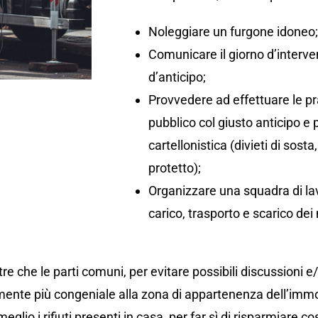
Noleggiare un furgone idoneo
Comunicare il giorno d’interv
d’anticipo;
Provvedere ad effettuare le pr
pubblico col giusto anticipo e
cartellonistica (divieti di so
protetto);
Organizzare una squadra di lav
carico, trasporto e scarico dei 
re che le parti comuni, per evitare possibili discussioni e
ente più congeniale alla zona di appartenenza dell’immo
eglio i rifiuti presenti in casa, per far sì di risparmiare co