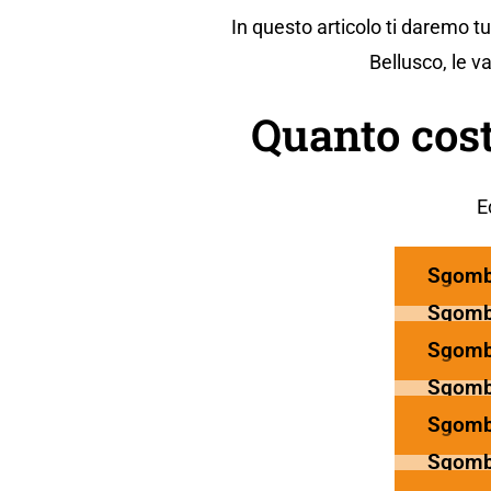
In questo articolo ti daremo t
Bellusco, le v
Quanto cost
E
Sgomb
Sgomb
Sgomb
Sgomb
Sgomb
Sgomb