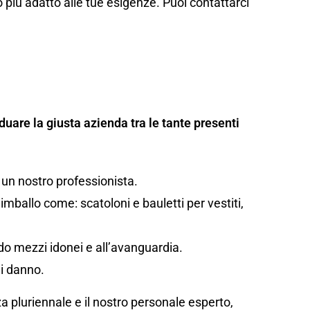
 più adatto alle tue esigenze. Puoi contattarci
duare la giusta azienda tra le tante presenti
 un nostro professionista.
mballo come: scatoloni e bauletti per vestiti,
ando mezzi idonei e all’avanguardia.
di danno.
za pluriennale e il nostro personale esperto,