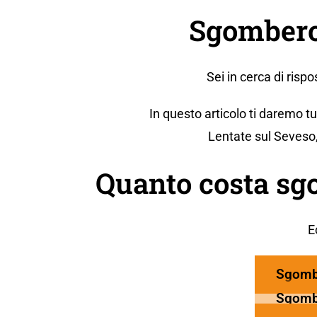
Sgombero 
Sei in cerca di ris
In questo articolo ti daremo t
Lentate sul Seveso,
Quanto costa sg
E
Sgomb
Sgomb