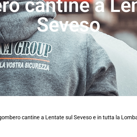
o cantine a Len
Seveso
 sgombero cantine a Lentate sul Seveso e in tutta la Lom