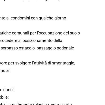
;
ento ai condomini con qualche giorno
atiche comunali per l’occupazione del suolo
 procedere al posizionamento della
sta, sorpasso ostacolo, passaggio pedonale
oro per svolgere l’attività di smontaggio,
mobili;
/o danni;
bile;
sti di smaltimento (plastica, vetro, carta,