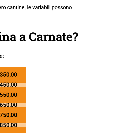
o cantine, le variabili possono
ina a Carnate?
e:
 350,00
 450,00
 550,00
 650,00
 750,00
 850,00