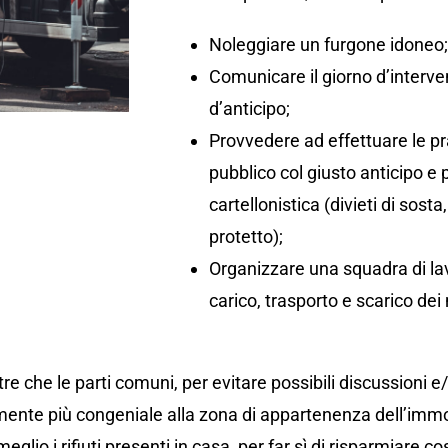
Noleggiare un furgone idoneo
Comunicare il giorno d’interv
d’anticipo;
Provvedere ad effettuare le pr
pubblico col giusto anticipo e
cartellonistica (divieti di so
protetto);
Organizzare una squadra di lav
carico, trasporto e scarico dei 
re che le parti comuni, per evitare possibili discussioni e
ente più congeniale alla zona di appartenenza dell’immo
eglio i rifiuti presenti in casa, per far sì di risparmiare co