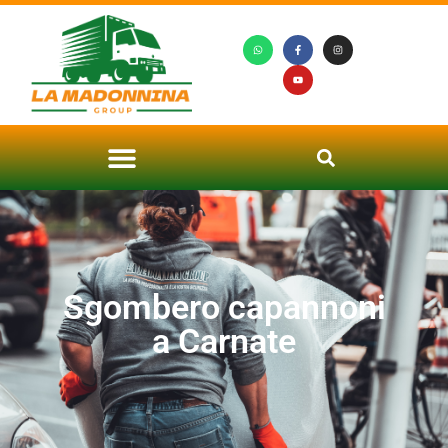
Sgombero capannoni
a Carnate