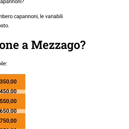
 capannoni?
bero capannoni, le variabili
osto.
none a Mezzago?
ile:
 350,00
 450,00
 550,00
 650,00
 750,00