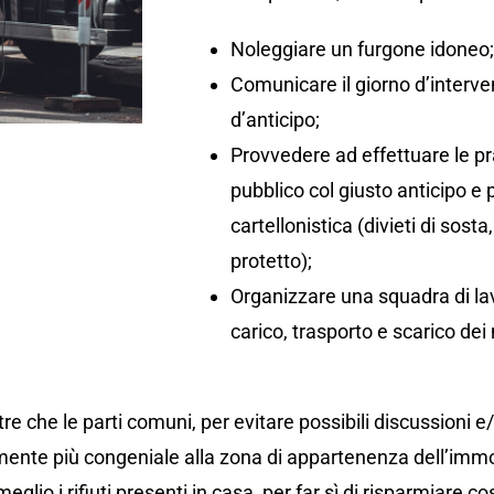
Noleggiare un furgone idoneo
Comunicare il giorno d’interv
d’anticipo;
Provvedere ad effettuare le pr
pubblico col giusto anticipo e
cartellonistica (divieti di so
protetto);
Organizzare una squadra di lav
carico, trasporto e scarico dei 
re che le parti comuni, per evitare possibili discussioni e
ente più congeniale alla zona di appartenenza dell’immo
eglio i rifiuti presenti in casa, per far sì di risparmiare co