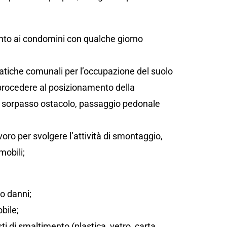
;
ento ai condomini con qualche giorno
atiche comunali per l’occupazione del suolo
 procedere al posizionamento della
sta, sorpasso ostacolo, passaggio pedonale
oro per svolgere l’attività di smontaggio,
mobili;
/o danni;
bile;
sti di smaltimento (plastica, vetro, carta,