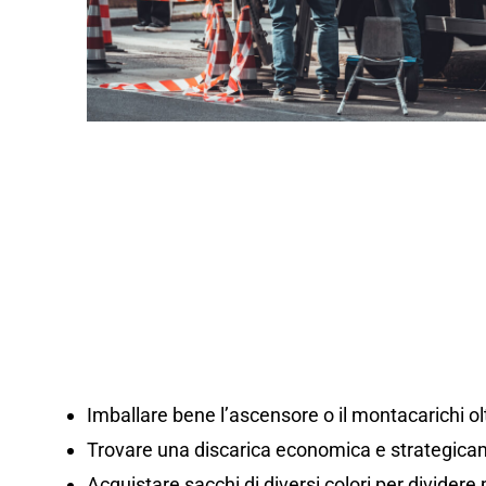
Imballare bene l’ascensore o il montacarichi olt
Trovare una discarica economica e strategicam
Acquistare sacchi di diversi colori per dividere m