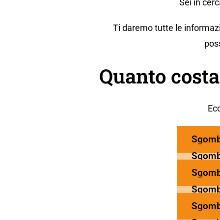
Sei in cer
Ti daremo tutte le informaz
poss
Quanto cost
Ecc
Sgomb
Sgomb
Sgomb
Sgomb
Sgomb