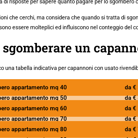
ca di risposte per sapere quanto pagare per lo sgombero
ioni che cerchi, ma considera che quando si tratta di sgom
ono essere molteplici ed influiscono nel conteggio del c
a sgomberare un capan
o una tabella indicativa per capannoni con usato rivendib
ero appartamento mq 40
da €
ero appartamento mq 50
da €
ero appartamento mq 60
da €
ero appartamento mq 70
da €
ero appartamento mq 80
da €