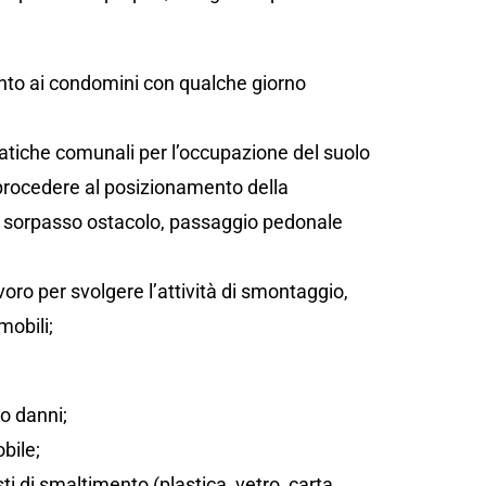
;
ento ai condomini con qualche giorno
atiche comunali per l’occupazione del suolo
 procedere al posizionamento della
sta, sorpasso ostacolo, passaggio pedonale
oro per svolgere l’attività di smontaggio,
mobili;
/o danni;
bile;
sti di smaltimento (plastica, vetro, carta,