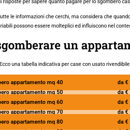
 di risposte per sapere quanto pagare per lo sgombero cas
 tutte le informazioni che cerchi, ma considera che quando
ariabili possono essere molteplici ed influiscono nel conte
sgomberare un appartam
Ecco una tabella indicativa per case con usato rivendibile
ero appartamento mq 40
da €
ero appartamento mq 50
da €
ero appartamento mq 60
da €
ero appartamento mq 70
da €
ero appartamento mq 80
da €