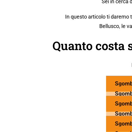
Sei in cerca
In questo articolo ti daremo
Bellusco, le v
Quanto costa 
Sgomb
Sgomb
Sgomb
Sgomb
Sgomb