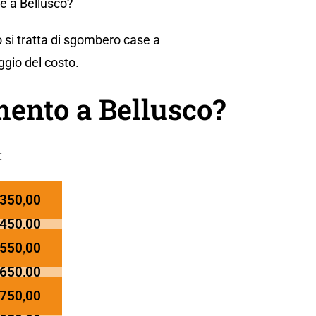
e a Bellusco?
 si tratta di sgombero case a
ggio del costo.
ento a Bellusco?
:
 350,00
 450,00
 550,00
 650,00
 750,00