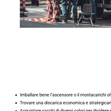
Imballare bene l’ascensore o il montacarichi olt
Trovare una discarica economica e strategicam
Acquistare sacchi di diversi colori per dividere m