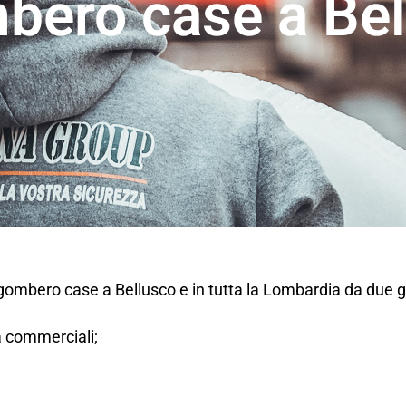
bero case a Bel
sgombero case a Bellusco e in tutta la Lombardia da due 
tà commerciali;