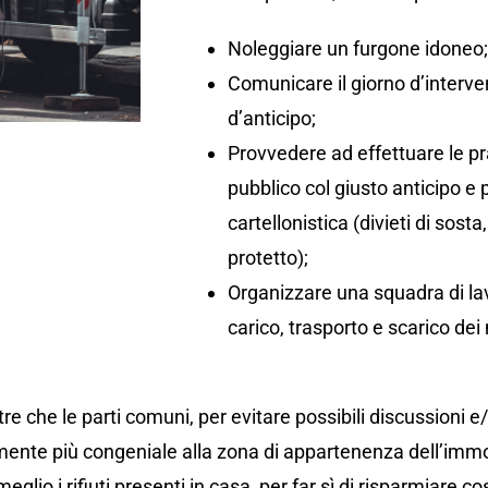
Noleggiare un furgone idoneo
Comunicare il giorno d’interv
d’anticipo;
Provvedere ad effettuare le pr
pubblico col giusto anticipo e
cartellonistica (divieti di so
protetto);
Organizzare una squadra di lav
carico, trasporto e scarico dei 
re che le parti comuni, per evitare possibili discussioni e
ente più congeniale alla zona di appartenenza dell’immo
eglio i rifiuti presenti in casa, per far sì di risparmiare co