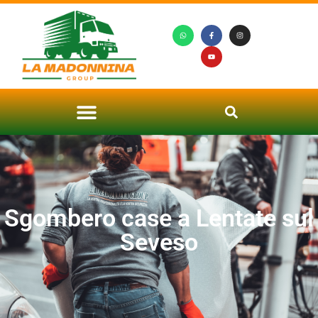
Sgombero case a Lentate sul
Seveso