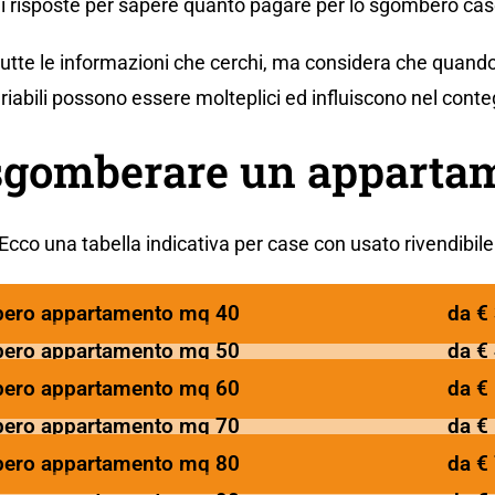
di risposte per sapere quanto pagare per lo sgombero cas
 tutte le informazioni che cerchi, ma considera che quando
ariabili possono essere molteplici ed influiscono nel conte
sgomberare un appartam
Ecco una tabella indicativa per case con usato rivendibile
ero appartamento mq 40
da €
ero appartamento mq 50
da €
ero appartamento mq 60
da €
ero appartamento mq 70
da €
ero appartamento mq 80
da €