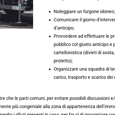
Noleggiare un furgone idoneo
Comunicare il giorno d’interv
d’anticipo;
Provvedere ad effettuare le pr
pubblico col giusto anticipo e
cartellonistica (divieti di so
protetto);
Organizzare una squadra di lav
carico, trasporto e scarico dei 
re che le parti comuni, per evitare possibili discussioni e
ente più congeniale alla zona di appartenenza dell’immo
eglio i rifiuti presenti in casa, per far sì di risparmiare co