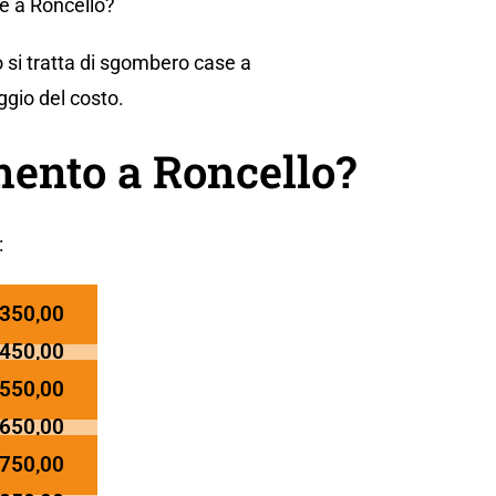
e a Roncello?
 si tratta di sgombero case a
ggio del costo.
ento a Roncello?
:
 350,00
 450,00
 550,00
 650,00
 750,00