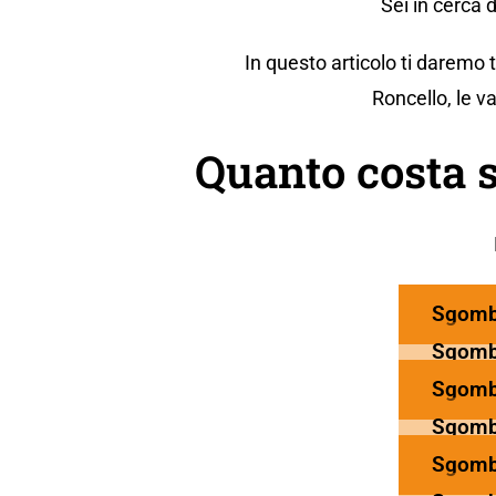
Sei in cerca 
In questo articolo ti daremo
Roncello, le v
Quanto costa 
Sgomb
Sgomb
Sgomb
Sgomb
Sgomb