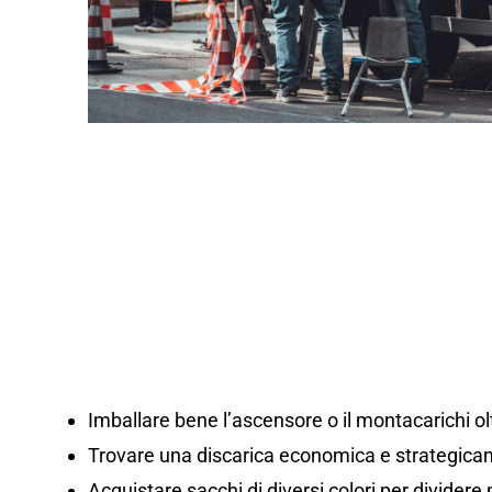
Imballare bene l’ascensore o il montacarichi olt
Trovare una discarica economica e strategicam
Acquistare sacchi di diversi colori per dividere m