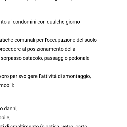
;
ento ai condomini con qualche giorno
atiche comunali per l’occupazione del suolo
 procedere al posizionamento della
sta, sorpasso ostacolo, passaggio pedonale
oro per svolgere l’attività di smontaggio,
mobili;
/o danni;
bile;
sti di smaltimento (plastica, vetro, carta,