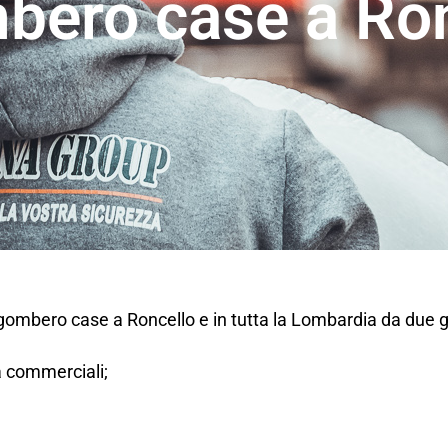
bero case a Ron
sgombero case a Roncello e in tutta la Lombardia da due 
tà commerciali;