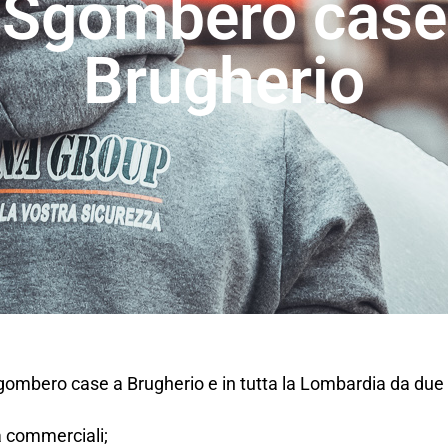
Sgombero case
Brugherio
sgombero case a Brugherio e in tutta la Lombardia da due
tà commerciali;