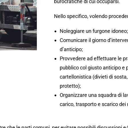
burocratiche di cui occuparsi.
Nello specifico, volendo proceder
Noleggiare un furgone idoneo
Comunicare il giorno d’interv
d’anticipo;
Provvedere ad effettuare le pr
pubblico col giusto anticipo e
cartellonistica (divieti di so
protetto);
Organizzare una squadra di lav
carico, trasporto e scarico dei 
re che le parti comuni, per evitare possibili discussioni e