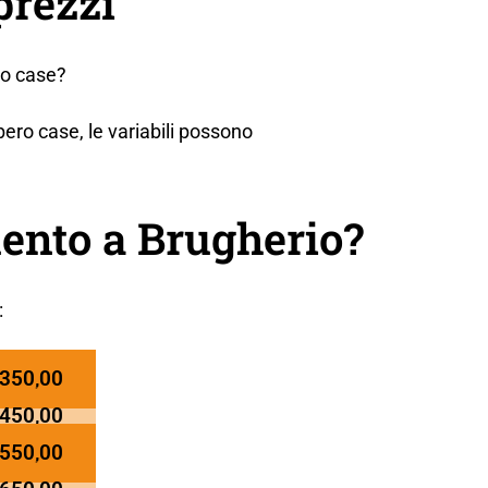
prezzi
ro case?
ero case, le variabili possono
ento a Brugherio?
:
 350,00
 450,00
 550,00