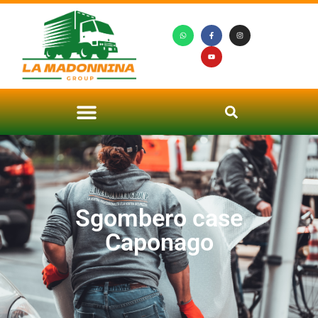
Sgombero case
Caponago