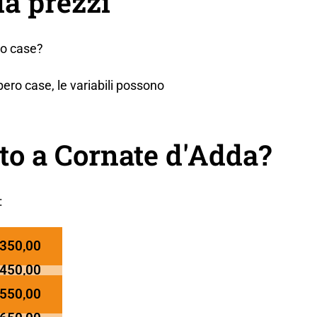
a prezzi
ro case?
ero case, le variabili possono
o a Cornate d'Adda?
:
 350,00
 450,00
 550,00