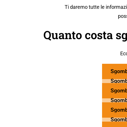
Ti daremo tutte le informazi
poss
Quanto costa s
Ecc
Sgomb
Sgomb
Sgomb
Sgomb
Sgomb
Sgomb