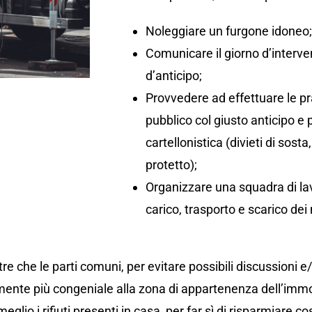
Noleggiare un furgone idoneo
Comunicare il giorno d’interv
d’anticipo;
Provvedere ad effettuare le pr
pubblico col giusto anticipo e
cartellonistica (divieti di so
protetto);
Organizzare una squadra di lav
carico, trasporto e scarico dei 
re che le parti comuni, per evitare possibili discussioni e
ente più congeniale alla zona di appartenenza dell’immo
eglio i rifiuti presenti in casa, per far sì di risparmiare co