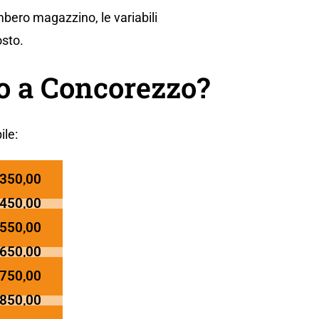
mbero magazzino, le variabili
osto.
o a Concorezzo?
ile:
 350,00
 450,00
 550,00
 650,00
 750,00
 850,00