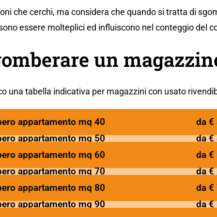
oni che cerchi, ma considera che quando si tratta di sgo
ono essere molteplici ed influiscono nel conteggio del c
gomberare un magazzin
o una tabella indicativa per magazzini con usato rivendib
ero appartamento mq 40
da €
ero appartamento mq 50
da €
ero appartamento mq 60
da €
ero appartamento mq 70
da €
ero appartamento mq 80
da €
ero appartamento mq 90
da €