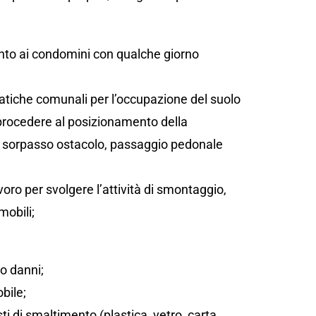
;
ento ai condomini con qualche giorno
atiche comunali per l’occupazione del suolo
 procedere al posizionamento della
sta, sorpasso ostacolo, passaggio pedonale
oro per svolgere l’attività di smontaggio,
mobili;
/o danni;
bile;
sti di smaltimento (plastica, vetro, carta,