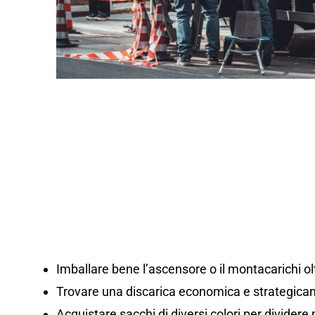
Imballare bene l’ascensore o il montacarichi olt
Trovare una discarica economica e strategicam
Acquistare sacchi di diversi colori per dividere m