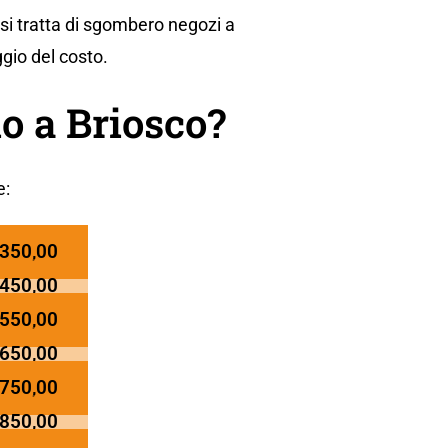
si tratta di sgombero negozi a
ggio del costo.
o a Briosco?
e:
 350,00
 450,00
 550,00
 650,00
 750,00
 850,00