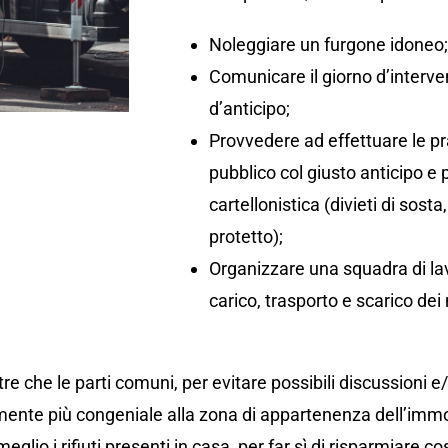
Noleggiare un furgone idoneo
Comunicare il giorno d’interv
d’anticipo;
Provvedere ad effettuare le pr
pubblico col giusto anticipo e
cartellonistica (divieti di so
protetto);
Organizzare una squadra di lav
carico, trasporto e scarico dei 
re che le parti comuni, per evitare possibili discussioni e
ente più congeniale alla zona di appartenenza dell’immo
eglio i rifiuti presenti in casa, per far sì di risparmiare co