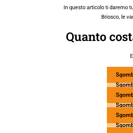
In questo articolo ti daremo 
Briosco, le va
Quanto cost
E
Sgomb
Sgomb
Sgomb
Sgomb
Sgomb
Sgomb