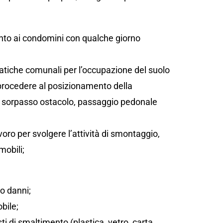
;
ento ai condomini con qualche giorno
atiche comunali per l’occupazione del suolo
 procedere al posizionamento della
sta, sorpasso ostacolo, passaggio pedonale
oro per svolgere l’attività di smontaggio,
mobili;
/o danni;
bile;
sti di smaltimento (plastica, vetro, carta,