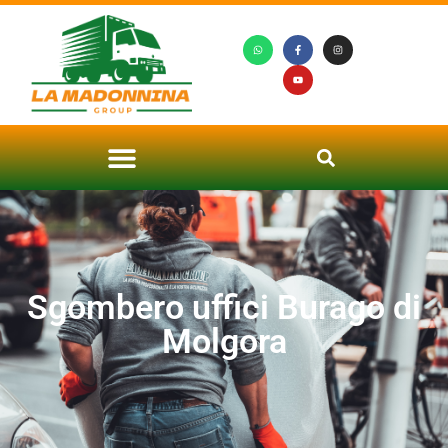
Sgombero uffici Burago di
Molgora