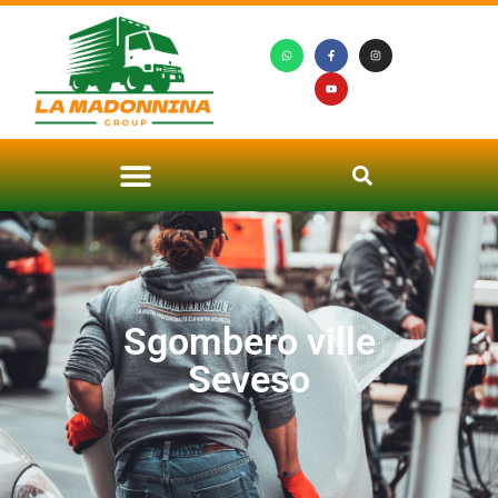
Sgombero ville
Seveso