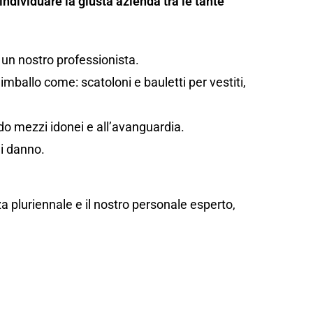
individuare la giusta azienda tra le tante
 un nostro professionista.
mballo come: scatoloni e bauletti per vestiti,
ando mezzi idonei e all’avanguardia.
di danno.
za pluriennale e il nostro personale esperto,