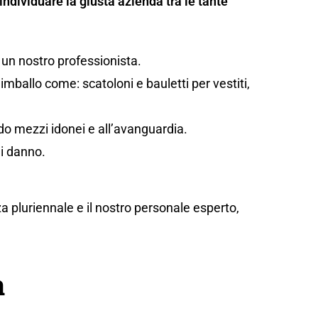
individuare la giusta azienda tra le tante
 un nostro professionista.
mballo come: scatoloni e bauletti per vestiti,
ando mezzi idonei e all’avanguardia.
di danno.
za pluriennale e il nostro personale esperto,
a