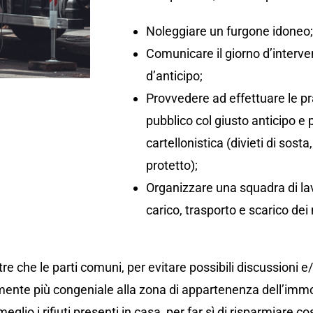
Noleggiare un furgone idoneo
Comunicare il giorno d’interv
d’anticipo;
Provvedere ad effettuare le pr
pubblico col giusto anticipo e
cartellonistica (divieti di so
protetto);
Organizzare una squadra di lav
carico, trasporto e scarico dei 
re che le parti comuni, per evitare possibili discussioni e
ente più congeniale alla zona di appartenenza dell’immo
eglio i rifiuti presenti in casa, per far sì di risparmiare co