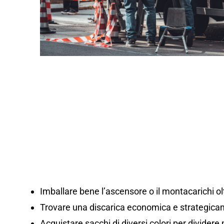
Imballare bene l’ascensore o il montacarichi olt
Trovare una discarica economica e strategicam
Acquistare sacchi di diversi colori per dividere m