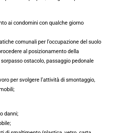
;
ento ai condomini con qualche giorno
atiche comunali per l’occupazione del suolo
 procedere al posizionamento della
sta, sorpasso ostacolo, passaggio pedonale
oro per svolgere l’attività di smontaggio,
mobili;
/o danni;
bile;
sti di smaltimento (plastica, vetro, carta,